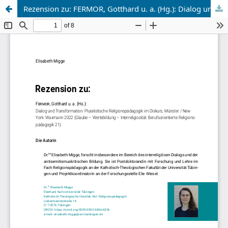
Rezension zu: FERMOR, Gotthard u. a. (Hg.): Dialog und Transformation. Pluralistische Religionspädagogik im Diskurs, Münster / New York: Waxmann 2022 (Glaube ‒ Wertebildung ‒ Interreligiosität. Berufsorientierte Religionspädagogik 21).