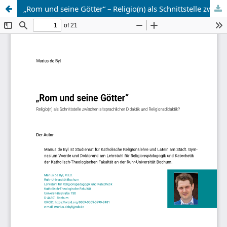
„Rom und seine Götter“ – Religio(n) als Schnittstelle zwischen altsprachlicher Didaktik und Religionsdidaktik?