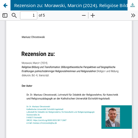
Rezension zu: Morawski, Marcin (2024). Religiöse Bildung und Transformation: Bildungstheoretische Perspektiven auf biographische Erzählungen polnischstämmiger Religionslehrerinnen und Religionslehrer (Religion und Bildung diskursiv, Bd. 4). transcript.